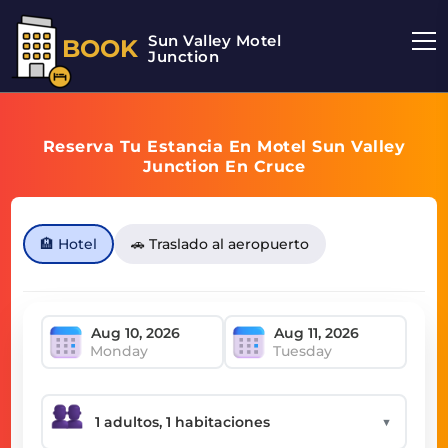
Sun Valley Motel
BOOK
Junction
Reserva Tu Estancia En Motel Sun Valley
Junction En Cruce
🏨 Hotel
🚗 Traslado al aeropuerto
Monday
Tuesday
▼